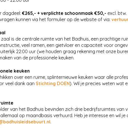
.00 - 22.00 uur
er dagdeel:
€265,- + verplichte schoonmaak €50,-
excl. btw.
ragen kunnen via het formulier op de website of via:
verhuur
aal
 zaal is de centrale ruimte van het Badhuis, een prachtige r
nstructie, veel ramen, een gietvloer en capaciteit voor ongev
t uiterlijk 22:00 uur (we houden graag rekening met onze bure
maken van de professionele keuken.
ionele keuken
ikken over een ruime, splinternieuwe keuken waar alle profe
or veel dank aan
Stichting DOEN
). Wil je precies weten wat 
ruimte
lder van het Badhuis bevinden zich drie bedrijfsruimtes van 
llemaal op maandbasis verhuurd. Heb je interesse en wil je o
@badhuisleidsebuurt.nl
.