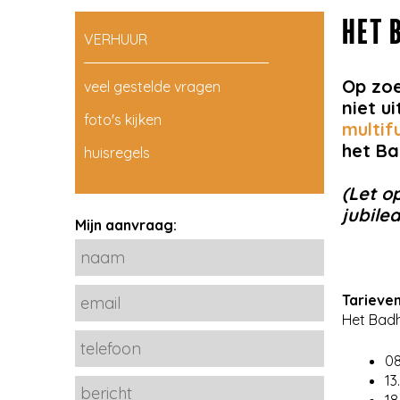
HET 
VERHUUR
Op zoe
veel gestelde vragen
niet u
foto's kijken
multif
het Ba
huisregels
(Let o
jubile
Mijn aanvraag:
Tarieve
Het Badh
08
13