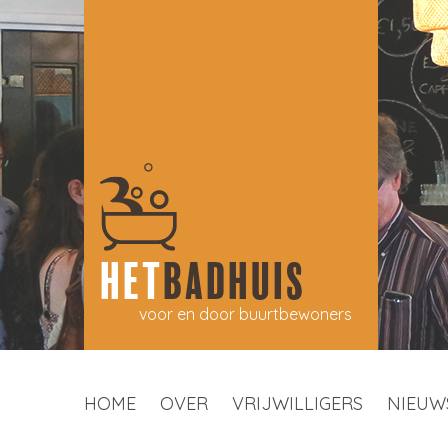
HET
BADHUIS
voor en door buurtbewoners
HOME
OVER
VRIJWILLIGERS
NIEUW