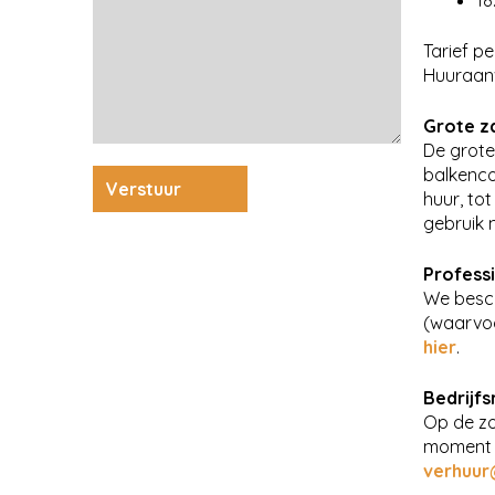
18
Tarief p
Huuraanv
Grote z
De grote
balkenco
huur, to
gebruik 
Profess
We besch
(waarvo
hier
.
Bedrijfs
Op de zo
moment a
verhuur