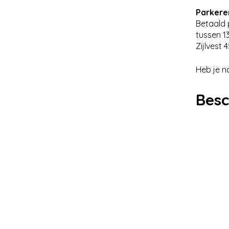
Parkere
Betaald 
tussen 13
Zijlvest 
Heb je n
Besc