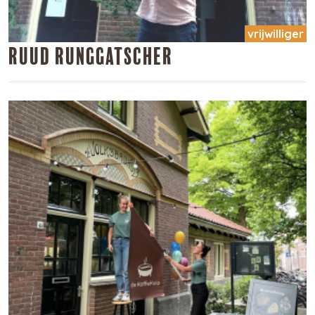
vrijwilliger
Ruud Runggatscher