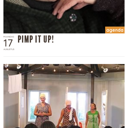
agenda
Pimp it up!
MAANDAG
17
AUGUSTUS